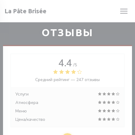
Панель управления cookies
La Pâte Brisée
ОТЗЫВЫ
4.4
/5
Средний рейтинг —
247 отзывы
Услуги
Атмосфера
Меню
Цена/качество