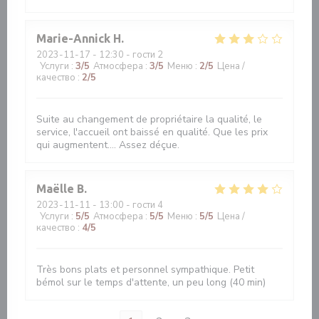
Marie-Annick
H
2023-11-17
- 12:30 - гости 2
Услуги
:
3
/5
Атмосфера
:
3
/5
Меню
:
2
/5
Цена /
качество
:
2
/5
Suite au changement de propriétaire la qualité, le
service, l'accueil ont baissé en qualité. Que les prix
qui augmentent.... Assez déçue.
Maëlle
B
2023-11-11
- 13:00 - гости 4
Услуги
:
5
/5
Атмосфера
:
5
/5
Меню
:
5
/5
Цена /
качество
:
4
/5
Très bons plats et personnel sympathique. Petit
bémol sur le temps d'attente, un peu long (40 min)