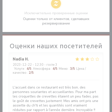
Исключительно проверенные оценки
Оценки только от клиентов, сделавших
резервирование
Оценки наших посетителей
Nadia
H
2023-12-22
- 12:30 - гости 3
Услуги
:
4
/5
Атмосфера
:
4
/5
Меню
:
3
/5
Цена /
качество
:
2
/5
L'accueil dans ce restaurant est très bon, des
personnes souriantes et accueillantes. Pour ma part
les croquettes de crevettes étaient un peu fades, pas
le goût de crevettes justement. Mes amis ont pris une
assiette du ch'ti et les quantités sont vraiment
réduites par rapport à l'année dernière. Incroyable !!