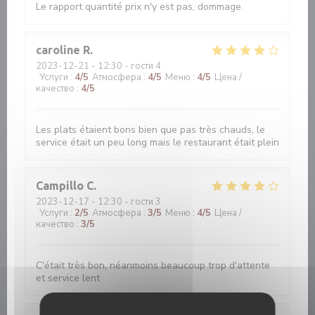
Le rapport quantité prix n'y est pas, dommage.
caroline
R
2023-12-21
- 12:30 - гости 4
Услуги
:
4
/5
Атмосфера
:
4
/5
Меню
:
4
/5
Цена /
качество
:
4
/5
Les plats étaient bons bien que pas très chauds, le
service était un peu long mais le restaurant était plein
Campillo
C
2023-12-17
- 12:30 - гости 3
Услуги
:
2
/5
Атмосфера
:
3
/5
Меню
:
4
/5
Цена /
качество
:
3
/5
C'était très bon, néanmoins beaucoup trop d'attente
et service lent