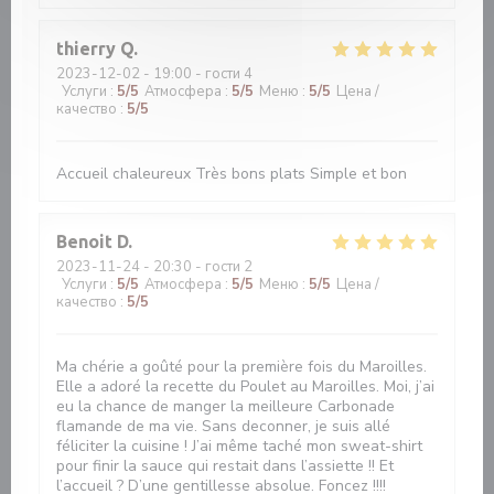
thierry
Q
2023-12-02
- 19:00 - гости 4
Услуги
:
5
/5
Атмосфера
:
5
/5
Меню
:
5
/5
Цена /
качество
:
5
/5
Accueil chaleureux Très bons plats Simple et bon
Benoit
D
2023-11-24
- 20:30 - гости 2
Услуги
:
5
/5
Атмосфера
:
5
/5
Меню
:
5
/5
Цена /
качество
:
5
/5
Ma chérie a goûté pour la première fois du Maroilles.
Elle a adoré la recette du Poulet au Maroilles. Moi, j’ai
eu la chance de manger la meilleure Carbonade
flamande de ma vie. Sans deconner, je suis allé
féliciter la cuisine ! J’ai même taché mon sweat-shirt
pour finir la sauce qui restait dans l’assiette !! Et
l’accueil ? D’une gentillesse absolue. Foncez !!!!