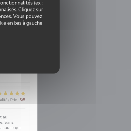
onctionnalités (ex :
nalisés. Cliquez sur
rences. Vous pouvez
kie en bas à gauche
lité / Prix
:
5
/5
lité / Prix
:
5
/5
lité / Prix
:
5
/5
t au
ie. Sans
la sauce qui