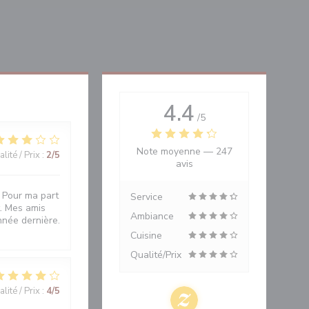
4.4
/5
Note moyenne —
247
lité / Prix
:
2
/5
avis
. Pour ma part
Service
t. Mes amis
Ambiance
année dernière.
Cuisine
Qualité/Prix
lité / Prix
:
4
/5