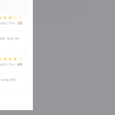
lité / Prix
:
2
/5
lité. Que les
lité / Prix
:
4
/5
u long (40