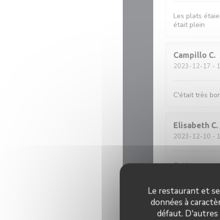
Les plats étaie
était plein
Campillo
C
2023-12-17
- 1
C'était très b
Elisabeth
C
2023-12-10
- 1
Oui bon rapport
Le restaurant et se
Frederic
O
données à caractèr
2023-12-08
- 1
défaut. D'autres