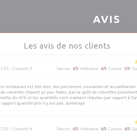
AVIS
Les avis de nos clients
2:30 - Couverts 3
Service
:
4
/5
Ambiance
:
4
/5
Cuisine
:
3
/5
Qua
 ce restaurant est très bon, des personnes souriantes et accueillantes
 de crevettes étaient un peu fades, pas le goût de crevettes justemen
siette du ch'ti et les quantités sont vraiment réduites par rapport à l'
e rapport quantité prix n'y est pas, dommage.
2:30 - Couverts 4
Service
:
4
/5
Ambiance
:
4
/5
Cuisine
:
4
/5
Qua