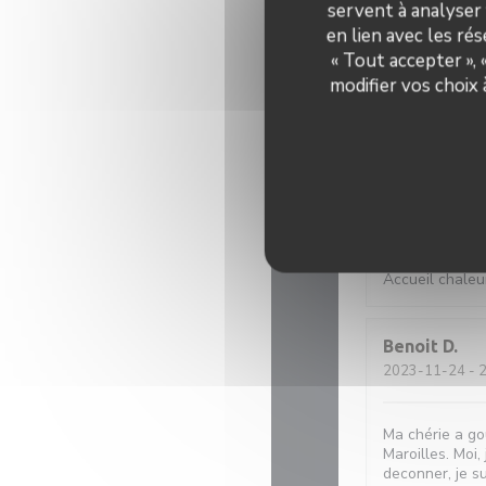
servent à analyser 
en lien avec les ré
Equipe sympa e
« Tout accepter »,
modifier vos choix
Eve
D
2023-12-05
- 1
thierry
Q
2023-12-02
- 1
Accueil chaleu
Benoit
D
2023-11-24
- 2
Ma chérie a goû
Maroilles. Moi
deconner, je su