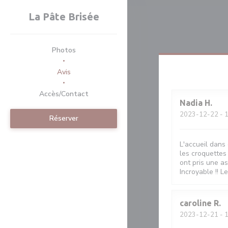
Personnalisation de vos choix en matière de cookies
La Pâte Brisée
Photos
Avis
Accès/Contact
Nadia
H
2023-12-22
- 1
Réserver
L'accueil dans
les croquettes
ont pris une as
Incroyable !! L
caroline
R
2023-12-21
- 1