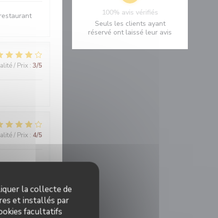
100% avis vérifiés
 restaurant
Seuls les clients ayant
réservé ont laissé leur avis
lité / Prix
:
3
/5
lité / Prix
:
4
/5
iquer la collecte de
es et installés par
lité / Prix
:
5
/5
okies facultatifs