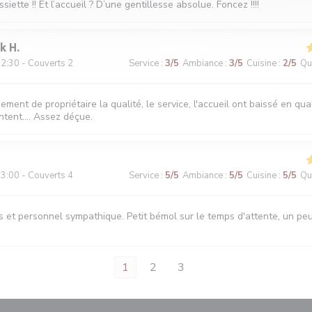
ssiette !! Et l’accueil ? D’une gentillesse absolue. Foncez !!!!
ck
H
2:30 - Couverts 2
Service
:
3
/5
Ambiance
:
3
/5
Cuisine
:
2
/5
Qua
ment de propriétaire la qualité, le service, l'accueil ont baissé en qua
tent.... Assez déçue.
3:00 - Couverts 4
Service
:
5
/5
Ambiance
:
5
/5
Cuisine
:
5
/5
Qua
s et personnel sympathique. Petit bémol sur le temps d'attente, un pe
1
2
3