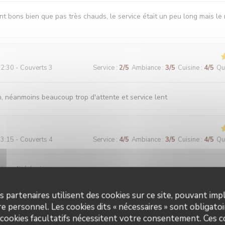
nt bons bien que pas très chauds, le service était un peu long mais le
2:30 - Couverts 3
Service
:
2
/5
Ambiance
:
3
/5
Cuisine
:
4
/5
Qua
on, néanmoins beaucoup trop d'attente et service lent
3:15 - Couverts 4
Service
:
4
/5
Ambiance
:
3
/5
Cuisine
:
4
/5
Qua
 qualité / prix
s partenaires utilisent des cookies sur ce site, pouvant impl
e personnel. Les cookies dits « nécessaires » sont obligatoir
9:00 - Couverts 3
Service
:
5
/5
Ambiance
:
5
/5
Cuisine
:
5
/5
Qua
 cookies facultatifs nécessitent votre consentement. Ces co