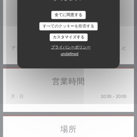
ビジネスタイプ
チップショップ, ティーハウス＆レストラン
La Pâte Brisée
全てに同意する
サービス
すべてのクッキーを拒否する
取り除く, テラス
カスタマイズする
ご利用可能なお支払い方法
プライバシーポリシー
アップルペイ, タッチ決済 クレジットカード, アメックス, ビ
ザ, ユーロカード /マスターカード, 現金, カルトブルー
undefined
営業時間
月
-
日
10:30 - 20:00
場所