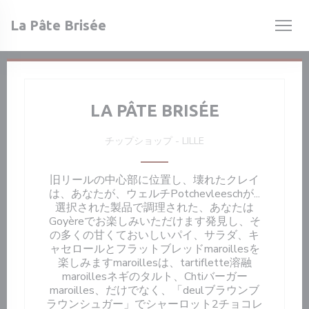
クッキー利用の管理について
La Pâte Brisée
LA PÂTE BRISÉE
チップショップ
-
LILLE
旧リールの中心部に位置し、壊れたクレイ
は、あなたが、ウェルチPotchevleeschが...
選択された製品で調理された、あなたは
Goyèreでお楽しみいただけます発見し、そ
の多くの甘くておいしいパイ、サラダ、キ
ャセロールとフラットブレッドmaroillesを
楽しみますmaroillesは、tartiflette溶融
maroillesネギのタルト、Chtiバーガー
maroilles、だけでなく、「deulブラウンブ
ラウンシュガー」でシャーロット2チョコレ